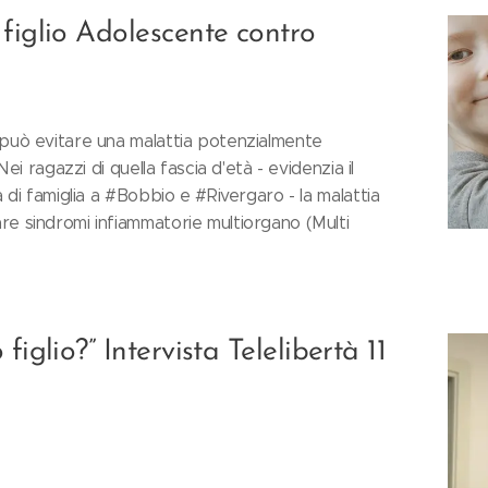
figlio Adolescente contro
 può evitare una malattia potenzialmente
Nei ragazzi di quella fascia d'età - evidenzia il
a di famiglia a #Bobbio e #Rivergaro - la malattia
re sindromi infiammatorie multiorgano (Multi
figlio?” Intervista Telelibertà 11