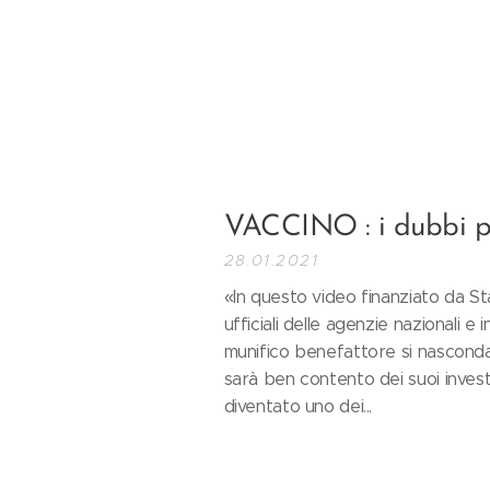
VACCINO : i dubbi pi
28.01.2021
«In questo video finanziato da S
ufficiali delle agenzie nazionali 
munifico benefattore si nasconda
sarà ben contento dei suoi invest
diventato uno dei...