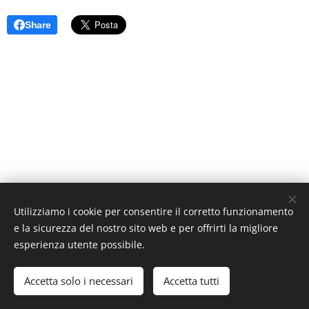
Share
Utilizziamo i cookie per consentire il corretto funzionamento
e la sicurezza del nostro sito web e per offrirti la migliore
esperienza utente possibile.
©Studio Medico Pediatrico Boccellari , tutti i diritti riservati
Accetta solo i necessari
Accetta tutti
Creato con
Webnode
Cookies